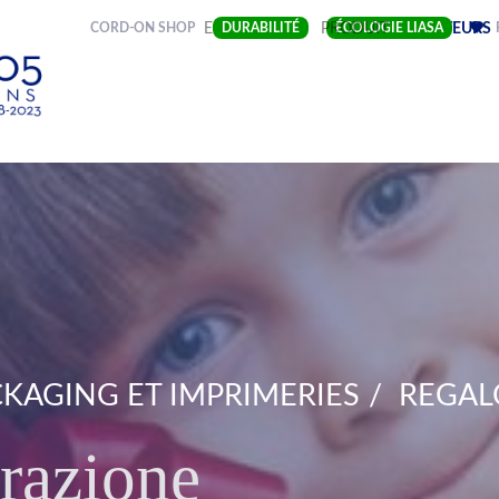
(CURRENT)
CORD-ON SHOP
ENTREPRISE
DURABILITÉ
PRODUIT
ÉCOLOGIE LIASA
SECTEURS
KAGING ET IMPRIMERIES
REGAL
razione