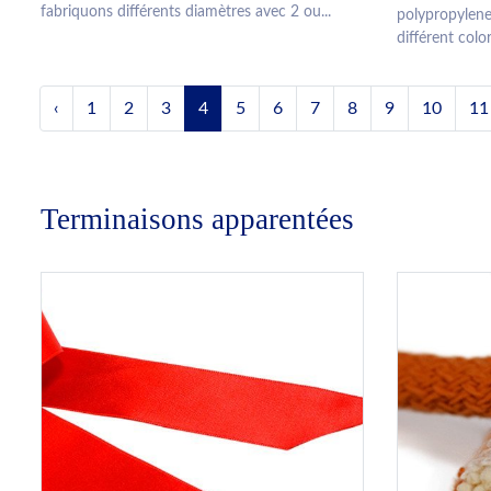
fabriquons différents diamètres avec 2 ou...
polypropylene
différent color
‹
1
2
3
4
5
6
7
8
9
10
11
Terminaisons apparentées