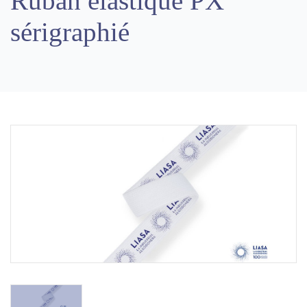
Ruban élastique PX
sérigraphié
Previous
Next