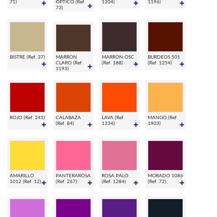
71)
OPTICO (Ref.
1204)
1196)
73)
BISTRE (Ref. 37)
MARRON
MARRON OSC
BURDEOS 501
CLARO (Ref.
(Ref. 188)
(Ref. 1254)
1193)
ROJO (Ref. 241)
CALABAZA
LAVA (Ref.
MANGO (Ref.
(Ref. 84)
1334)
1903)
AMARILLO
PANTERAROSA
ROSA PALO
MORADO 1086
1012 (Ref. 12)
(Ref. 267)
(Ref. 1284)
(Ref. 72)