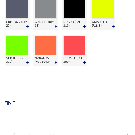
GRIS 1072 (Ref.
GRIS 112 (Ref.
NEGRO (Ref.
AMARILLO F
25)
18)
211)
(Ref. 8)
VERDE F (Ref.
NARANJA F
CORAL F (Ref.
355)
(Ref. 1643)
266)
FINIT