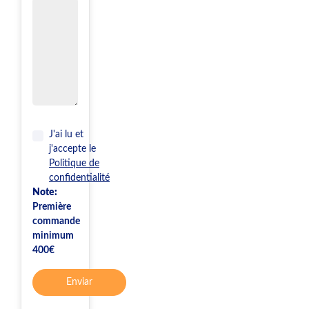
J'ai lu et
j'accepte le
Politique de
confidentialité
Note:
Première
commande
minimum
400€
Enviar