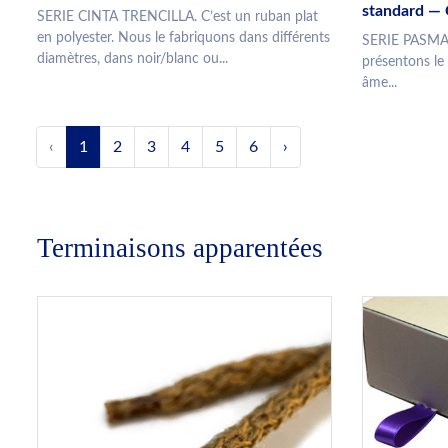
standard — 
SERIE CINTA TRENCILLA. C’est un ruban plat
en polyester. Nous le fabriquons dans différents
SERIE PASMA
diamètres, dans noir/blanc ou...
présentons le
âme...
‹
1
2
3
4
5
6
›
Terminaisons apparentées