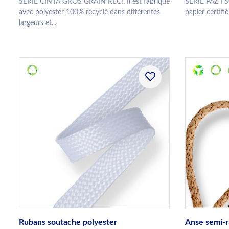
SERIE CINTA GROS GRAIN RECI. Il est fabriqué
SERIE PAZ FS
avec polyester 100% recyclé dans différentes
papier certifi
largeurs et...
Rubans soutache polyester
Anse semi-r