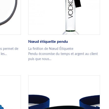
Nœud étiquette pendu
ous permet de
La finition de Nœud Étiquette
es...
Pendu économise du temps et argent au client
puis que nous...