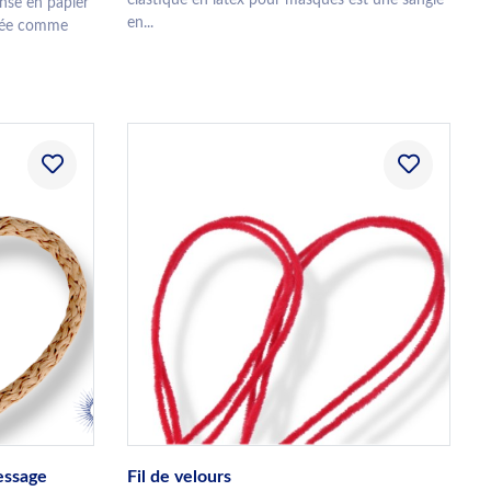
se en papier
en...
ppée comme
essage
Fil de velours