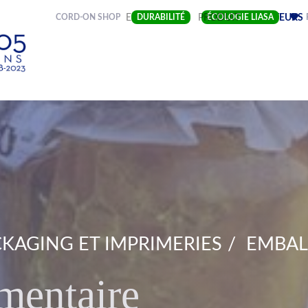
(CURRENT)
CORD-ON SHOP
ENTREPRISE
DURABILITÉ
PRODUIT
ÉCOLOGIE LIASA
SECTEURS
KAGING ET IMPRIMERIES
EMBAL
mentaire