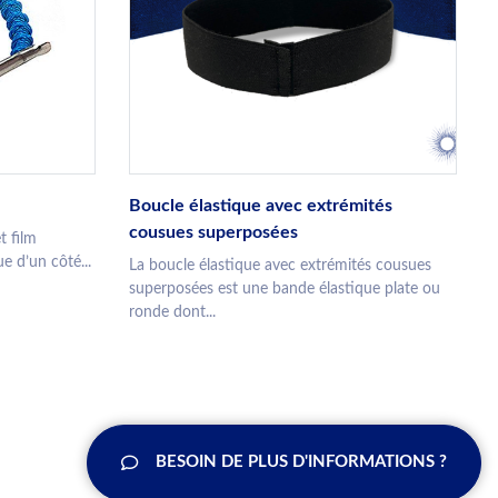
Boucle élastique avec extrémités
cousues superposées
t film
e d’un côté...
La boucle élastique avec extrémités cousues
superposées est une bande élastique plate ou
ronde dont...
BESOIN DE PLUS D'INFORMATIONS ?