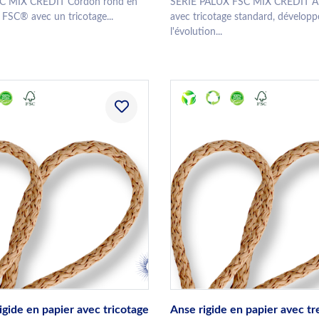
C MIX CREDIT Cordon rond en
SERIE PALUX FSC MIX CREDIT An
é FSC® avec un tricotage...
avec tricotage standard, dévelo
l'évolution...
igide en papier avec tricotage
Anse rigide en papier avec tr