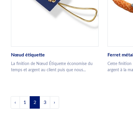
Nœud étiquette
Ferret méta
La finition de Nœud Étiquette économise du
Cette finitio
temps et argent au client puis que nous...
argent à la ma
‹
1
2
3
›