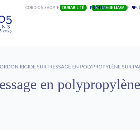
(CURRENT)
CORD-ON SHOP
ENTREPRISE
DURABILITÉ
PRODUIT
ÉCOLOGIE LIASA
SECTEURS
ORDON RIGIDE SURTRESSAGE EN POLYPROPYLÈNE SUR PA
ressage en polypropylène