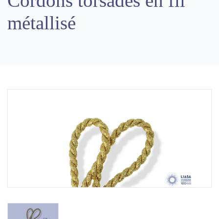
Cordons torsadés en fil
métallisé
Previous
Next