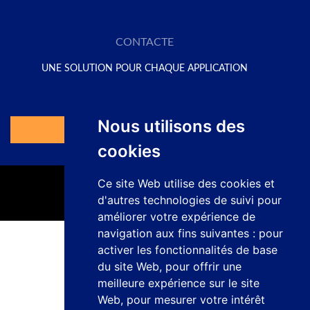
CONTACTE
UNE SOLUTION POUR CHAQUE APPLICATION
Demandez votre devis ici
Nous utilisons des
Accéder au Formulaire
cookies
Ce site Web utilise des cookies et
d'autres technologies de suivi pour
améliorer votre expérience de
navigation aux fins suivantes :
pour
activer les fonctionnalités de base
Politique de confidentialité
Mentions légales
du site Web
,
pour offrir une
Politique sur les cookies
meilleure expérience sur le site
Canal de réclamation
Web
,
pour mesurer votre intérêt
Travaillez avec nous