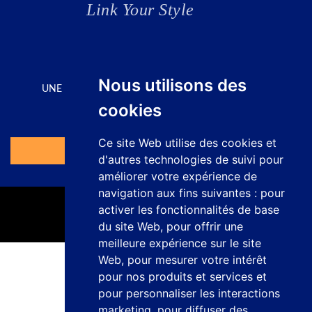
CONTACTE
Nous utilisons des
UNE SOLUTION POUR CHAQUE APPLICATION
cookies
Demandez votre devis ici
Ce site Web utilise des cookies et
Accéder au Formulaire
d'autres technologies de suivi pour
améliorer votre expérience de
navigation aux fins suivantes :
pour
activer les fonctionnalités de base
du site Web
,
pour offrir une
meilleure expérience sur le site
Web
,
pour mesurer votre intérêt
Politique de confidentialité
pour nos produits et services et
Mentions légales
pour personnaliser les interactions
Politique sur les cookies
marketing
,
pour diffuser des